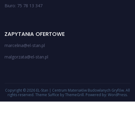
Biuro: 75 78 13 347
ZAPYTANIA OFERTOWE
marcelina@el-stan.pl
malgorzata@el-stan.pl
Copyright © 2026
EL-Stan | Centrum Materiałów Budowlanych Gryfów
. All
rights reserved. Theme
Suffice
by ThemeGrill. Powered by:
WordPress
.