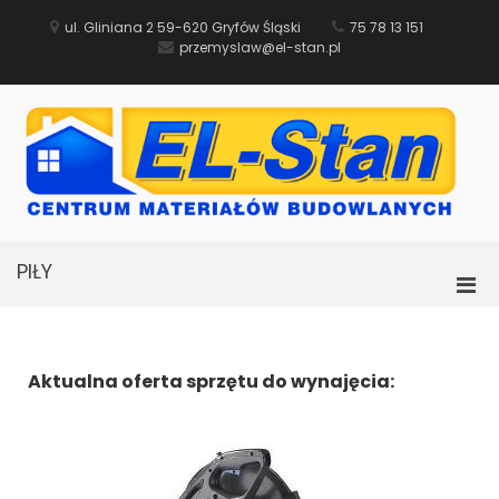
ul. Gliniana 2 59-620 Gryfów Śląski
75 78 13 151
przemyslaw@el-stan.pl
M
Bu
B
PIŁY
Aktualna oferta sprzętu do wynajęcia: