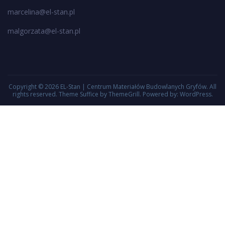
marcelina@el-stan.pl
malgorzata@el-stan.pl
Copyright © 2026
EL-Stan | Centrum Materiałów Budowlanych Gryfów
. All
rights reserved. Theme
Suffice
by ThemeGrill. Powered by:
WordPress
.