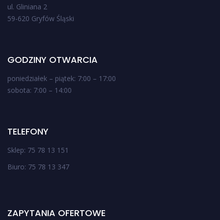
ul. Gliniana 2
59-620 Gryfów Śląski
GODZINY OTWARCIA
poniedziałek – piątek: 7:00 – 17:00
sobota: 7:00 – 14:00
TELEFONY
Sklep: 75 78 13 151
Biuro: 75 78 13 347
ZAPYTANIA OFERTOWE