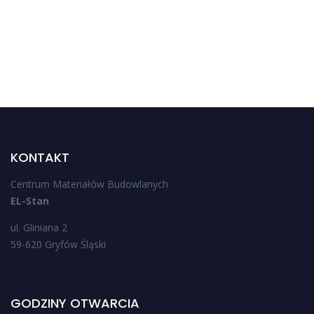
KONTAKT
Centrum Materiałów Budowlanych
EL-Stan
ul. Gliniana 2
59-620 Gryfów Śląski
GODZINY OTWARCIA