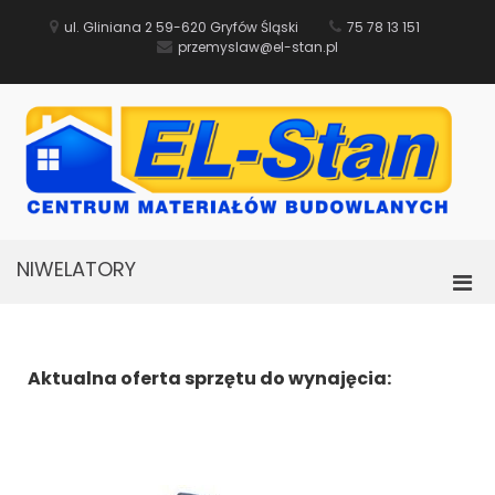
ul. Gliniana 2 59-620 Gryfów Śląski
75 78 13 151
przemyslaw@el-stan.pl
M
Bu
B
NIWELATORY
Aktualna oferta sprzętu do wynajęcia: