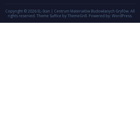
Copyright © 2026
EL-Stan | Centrum Materiałów Budowlanych Gryfów
. All
rights reserved. Theme
Suffice
by ThemeGrill. Powered by:
WordPress
.